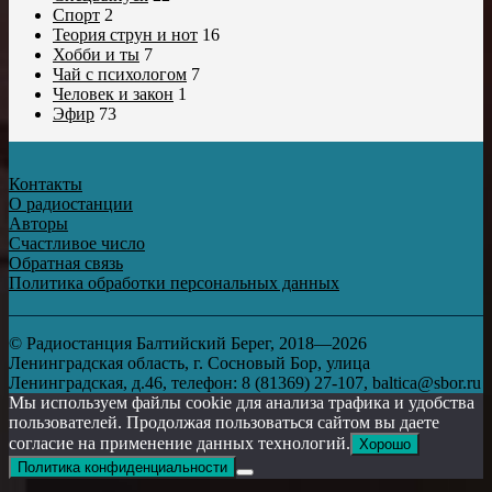
Спорт
2
Теория струн и нот
16
Хобби и ты
7
Чай с психологом
7
Человек и закон
1
Эфир
73
Контакты
О радиостанции
Авторы
Счастливое число
Обратная связь
Политика обработки персональных данных
© Радиостанция Балтийский Берег, 2018—2026
Ленинградская область, г. Сосновый Бор, улица
Ленинградская, д.46, телефон: 8 (81369) 27-107, baltica@sbor.ru
Мы используем файлы cookie для анализа трафика и удобства
пользователей. Продолжая пользоваться сайтом вы даете
согласие на применение данных технологий.
Хорошо
Политика конфиденциальности