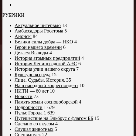
РУБРИКИ
Актуальное интервью
13
Амбассадоры Росатома
5
Анонсы
84
Велики силы добра — НКО
4
Герои нашего времени
6
Делаем Выводы
4
История атомных предприятий
4
История Ленинградской АЭС
6
История улиц нашего округа
7
Культурная среда
15
Лица. Судьбы. История.
35
Наш народный корреспондент
10
НИТИ — 60 лет
10
Новости
73
Память земли сосновоборской
4
Подробности
1 679
Пульс Города
1 639
Путешествие на Эльбрус с флагом ББ
15
Сделано со вкусом
4
Слушая животных
5
Спецвыпуск
22