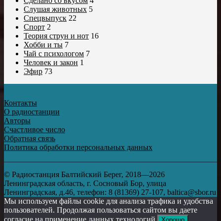
Сделано со вкусом
4
Слушая животных
5
Спецвыпуск
22
Спорт
2
Теория струн и нот
16
Хобби и ты
7
Чай с психологом
7
Человек и закон
1
Эфир
73
Контакты
О радиостанции
Авторы
Счастливое число
Обратная связь
Политика обработки персональных данных
© Радиостанция Балтийский Берег, 2018—2026
Ленинградская область, г. Сосновый Бор, улица
Ленинградская, д.46, телефон: 8 (81369) 27-107, baltica@sbor.ru
Мы используем файлы cookie для анализа трафика и удобства
пользователей. Продолжая пользоваться сайтом вы даете
согласие на применение данных технологий.
Хорошо