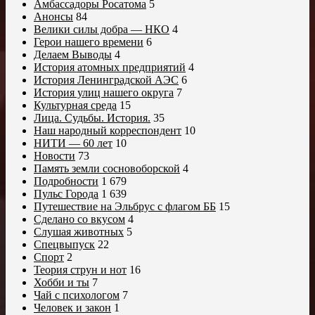
Амбассадоры Росатома
5
Анонсы
84
Велики силы добра — НКО
4
Герои нашего времени
6
Делаем Выводы
4
История атомных предприятий
4
История Ленинградской АЭС
6
История улиц нашего округа
7
Культурная среда
15
Лица. Судьбы. История.
35
Наш народный корреспондент
10
НИТИ — 60 лет
10
Новости
73
Память земли сосновоборской
4
Подробности
1 679
Пульс Города
1 639
Путешествие на Эльбрус с флагом ББ
15
Сделано со вкусом
4
Слушая животных
5
Спецвыпуск
22
Спорт
2
Теория струн и нот
16
Хобби и ты
7
Чай с психологом
7
Человек и закон
1