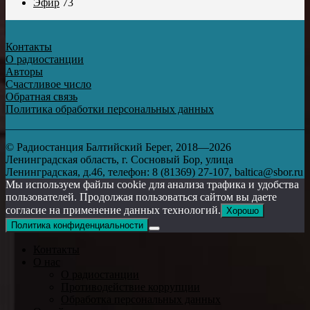
Эфир
73
Контакты
О радиостанции
Авторы
Счастливое число
Обратная связь
Политика обработки персональных данных
© Радиостанция Балтийский Берег, 2018—2026
Ленинградская область, г. Сосновый Бор, улица
Ленинградская, д.46, телефон: 8 (81369) 27-107, baltica@sbor.ru
Мы используем файлы cookie для анализа трафика и удобства
пользователей. Продолжая пользоваться сайтом вы даете
согласие на применение данных технологий.
Хорошо
Политика конфиденциальности
Контакты
О нас
О радиостанции
Противодействие коррупции
Обработка персональных данных