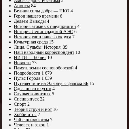
Амбассадоры Росатома
5
Анонсы
84
Велики силы добра — НКО
4
Герои нашего времени
6
Делаем Выводы
4
История атомных предприятий
4
История Ленинградской АЭС
6
История улиц нашего округа
7
Культурная среда
15
Лица. Судьбы. История.
35
Наш народный корреспондент
10
НИТИ — 60 лет
10
Новости
73
Память земли сосновоборской
4
Подробности
1 679
Пульс Города
1 639
Путешествие на Эльбрус с флагом ББ
15
Сделано со вкусом
4
Слушая животных
5
Спецвыпуск
22
Спорт
2
Теория струн и нот
16
Хобби и ты
7
Чай с психологом
7
Человек и закон
1