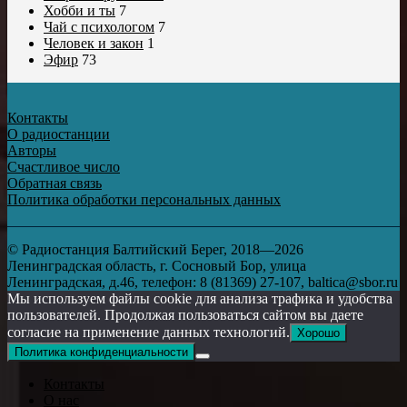
Хобби и ты
7
Чай с психологом
7
Человек и закон
1
Эфир
73
Контакты
О радиостанции
Авторы
Счастливое число
Обратная связь
Политика обработки персональных данных
© Радиостанция Балтийский Берег, 2018—2026
Ленинградская область, г. Сосновый Бор, улица
Ленинградская, д.46, телефон: 8 (81369) 27-107, baltica@sbor.ru
Мы используем файлы cookie для анализа трафика и удобства
пользователей. Продолжая пользоваться сайтом вы даете
согласие на применение данных технологий.
Хорошо
Политика конфиденциальности
Контакты
О нас