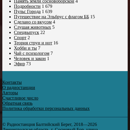
Память земли сосновоборской
4
Подробности
1 679
Пульс Города
1 639
Путешествие на Эльбрус с флагом ББ
15
Сделано со вкусом
4
Слушая животных
5
Спецвыпуск
22
Спорт
2
Теория струн и нот
16
Хобби и ты
7
Чай с психологом
7
Человек и закон
1
Эфир
73
Контакты
О радиостанции
Авторы
Счастливое число
Обратная связь
Политика обработки персональных данных
© Радиостанция Балтийский Берег, 2018—2026
Ленинградская область, г. Сосновый Бор, улица