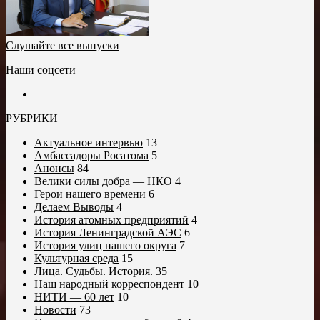
Слушайте все выпуски
Наши соцсети
РУБРИКИ
Актуальное интервью
13
Амбассадоры Росатома
5
Анонсы
84
Велики силы добра — НКО
4
Герои нашего времени
6
Делаем Выводы
4
История атомных предприятий
4
История Ленинградской АЭС
6
История улиц нашего округа
7
Культурная среда
15
Лица. Судьбы. История.
35
Наш народный корреспондент
10
НИТИ — 60 лет
10
Новости
73