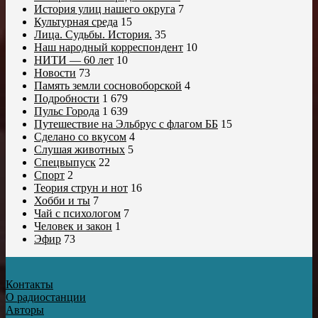
История улиц нашего округа
7
Культурная среда
15
Лица. Судьбы. История.
35
Наш народный корреспондент
10
НИТИ — 60 лет
10
Новости
73
Память земли сосновоборской
4
Подробности
1 679
Пульс Города
1 639
Путешествие на Эльбрус с флагом ББ
15
Сделано со вкусом
4
Слушая животных
5
Спецвыпуск
22
Спорт
2
Теория струн и нот
16
Хобби и ты
7
Чай с психологом
7
Человек и закон
1
Эфир
73
Контакты
О радиостанции
Авторы