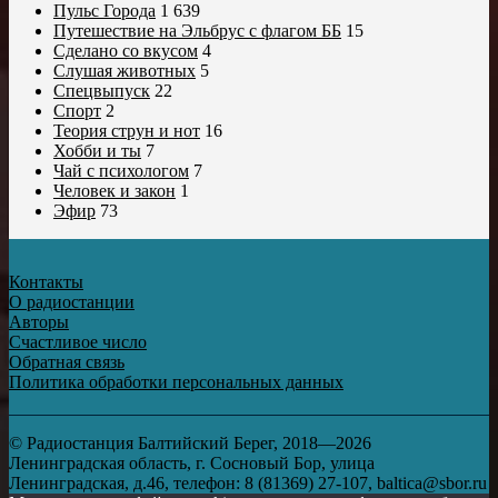
Пульс Города
1 639
Путешествие на Эльбрус с флагом ББ
15
Сделано со вкусом
4
Слушая животных
5
Спецвыпуск
22
Спорт
2
Теория струн и нот
16
Хобби и ты
7
Чай с психологом
7
Человек и закон
1
Эфир
73
Контакты
О радиостанции
Авторы
Счастливое число
Обратная связь
Политика обработки персональных данных
© Радиостанция Балтийский Берег, 2018—2026
Ленинградская область, г. Сосновый Бор, улица
Ленинградская, д.46, телефон: 8 (81369) 27-107, baltica@sbor.ru