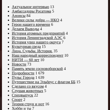
Актуальное интервью
13
Амбассадоры Росатома
5
Анонсы
84
Велики силы добра — НКО
4
Герои нашего времени
6
Делаем Выводы
4
История атомных предприятий
4
История Ленинградской АЭС
6
История улиц нашего округа
7
Культурная среда
15
Лица. Судьбы. История.
35
Наш народный корреспондент
10
НИТИ — 60 лет
10
Новости
73
Память земли сосновоборской
4
Подробности
1 679
Пульс Города
1 639
Путешествие на Эльбрус с флагом ББ
15
Сделано со вкусом
4
Слушая животных
5
Спецвыпуск
22
Спорт
2
Теория струн и нот
16
Хобби и ты
7