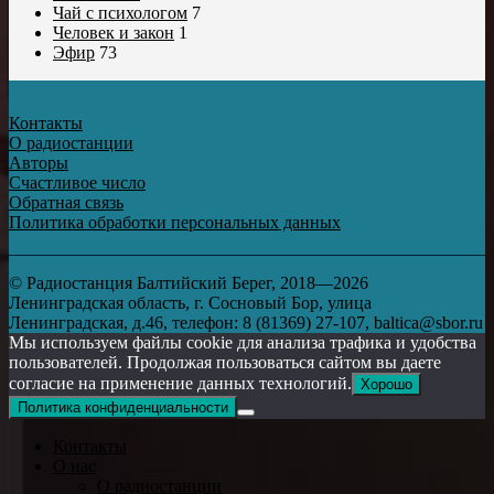
Чай с психологом
7
Человек и закон
1
Эфир
73
Контакты
О радиостанции
Авторы
Счастливое число
Обратная связь
Политика обработки персональных данных
© Радиостанция Балтийский Берег, 2018—2026
Ленинградская область, г. Сосновый Бор, улица
Ленинградская, д.46, телефон: 8 (81369) 27-107, baltica@sbor.ru
Мы используем файлы cookie для анализа трафика и удобства
пользователей. Продолжая пользоваться сайтом вы даете
согласие на применение данных технологий.
Хорошо
Политика конфиденциальности
Контакты
О нас
О радиостанции