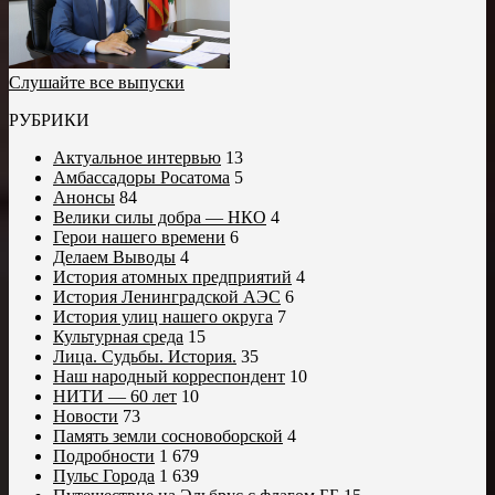
Слушайте все выпуски
РУБРИКИ
Актуальное интервью
13
Амбассадоры Росатома
5
Анонсы
84
Велики силы добра — НКО
4
Герои нашего времени
6
Делаем Выводы
4
История атомных предприятий
4
История Ленинградской АЭС
6
История улиц нашего округа
7
Культурная среда
15
Лица. Судьбы. История.
35
Наш народный корреспондент
10
НИТИ — 60 лет
10
Новости
73
Память земли сосновоборской
4
Подробности
1 679
Пульс Города
1 639