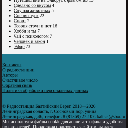
Путешествие на Эльбрус с флагом ББ
15
Сделано со вкусом
4
Слушая животных
5
Спецвыпуск
22
Спорт
2
Теория струн и нот
16
Хобби и ты
7
Чай с психологом
7
Человек и закон
1
Эфир
73
Контакты
О радиостанции
Авторы
Счастливое число
Обратная связь
Политика обработки персональных данных
© Радиостанция Балтийский Берег, 2018—2026
Ленинградская область, г. Сосновый Бор, улица
Ленинградская, д.46, телефон: 8 (81369) 27-107, baltica@sbor.ru
Мы используем файлы cookie для анализа трафика и удобства
пользователей. Продолжая пользоваться сайтом вы даете