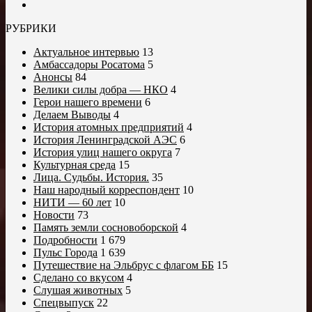
РУБРИКИ
Актуальное интервью
13
Амбассадоры Росатома
5
Анонсы
84
Велики силы добра — НКО
4
Герои нашего времени
6
Делаем Выводы
4
История атомных предприятий
4
История Ленинградской АЭС
6
История улиц нашего округа
7
Культурная среда
15
Лица. Судьбы. История.
35
Наш народный корреспондент
10
НИТИ — 60 лет
10
Новости
73
Память земли сосновоборской
4
Подробности
1 679
Пульс Города
1 639
Путешествие на Эльбрус с флагом ББ
15
Сделано со вкусом
4
Слушая животных
5
Спецвыпуск
22