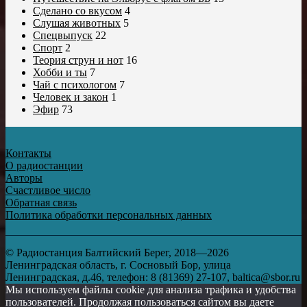
Сделано со вкусом
4
Слушая животных
5
Спецвыпуск
22
Спорт
2
Теория струн и нот
16
Хобби и ты
7
Чай с психологом
7
Человек и закон
1
Эфир
73
Контакты
О радиостанции
Авторы
Счастливое число
Обратная связь
Политика обработки персональных данных
© Радиостанция Балтийский Берег, 2018—2026
Ленинградская область, г. Сосновый Бор, улица
Ленинградская, д.46, телефон: 8 (81369) 27-107, baltica@sbor.ru
Мы используем файлы cookie для анализа трафика и удобства
пользователей. Продолжая пользоваться сайтом вы даете