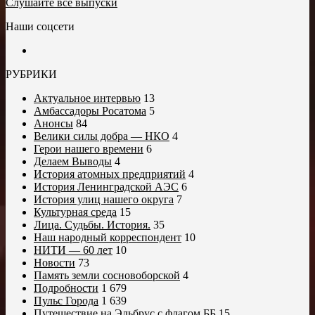
Слушайте все выпуски
Наши соцсети
РУБРИКИ
Актуальное интервью
13
Амбассадоры Росатома
5
Анонсы
84
Велики силы добра — НКО
4
Герои нашего времени
6
Делаем Выводы
4
История атомных предприятий
4
История Ленинградской АЭС
6
История улиц нашего округа
7
Культурная среда
15
Лица. Судьбы. История.
35
Наш народный корреспондент
10
НИТИ — 60 лет
10
Новости
73
Память земли сосновоборской
4
Подробности
1 679
Пульс Города
1 639
Путешествие на Эльбрус с флагом ББ
15