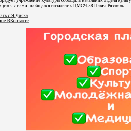
порадует учреждение культуры сообщила начальник отдела культ
ицины с нами пообщался начальник ЦМСЧ-38 Павел Рязанов.
ать с Я.Диска
ппе ВКонтакте