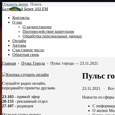
Открыть меню
Поиск
Балтийский Берег 103 FM
Контакты
О нас
О радиостанции
Противодействие коррупции
Обработка персональных данных
Онлайн
Авторы
Счастливое число
Обратная связь
Главная
›
Пульс Города
›
Пульс города — 23.11.2021
Пульс го
Слушайте радио онлайн,
передавайте приветы друзьям.
23.11.2021
·
Все
23-103
- прямой эфир
Новости из сферы 
20-133
- рекламный отдел
С информаци
27-107
- редакция
О жизни Мол
Подкаст главы округа