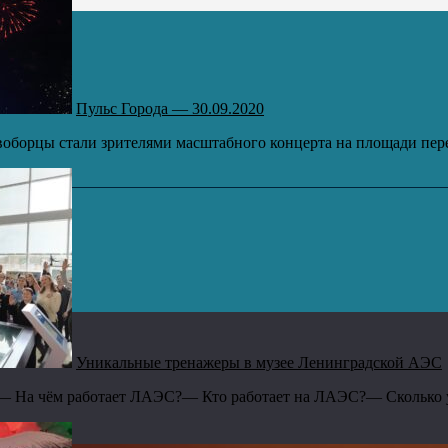
Пульс Города — 30.09.2020
воборцы стали зрителями масштабного концерта на площади пере
Уникальные тренажеры в музее Ленинградской АЭС
— На чём работает ЛАЭС?— Кто работает на ЛАЭС?— Сколько у