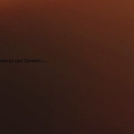
ала на ура! Громко!—...