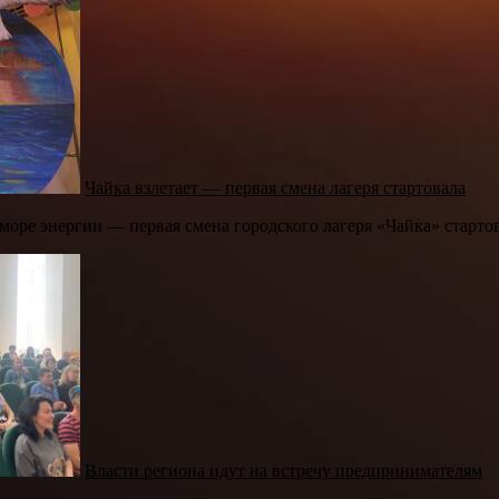
Чайка взлетает — первая смена лагеря стартовала
море энергии — первая смена городского лагеря «Чайка» стартов
Власти региона идут на встречу предпринимателям