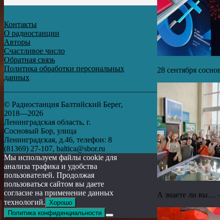
Контакты
О радиостанции
Авторы
Счастливое число
Обратная связь
Политика обработки персональных
28 сентября сосно
данных
© Радиостанция Балтийский Берег,
2018—2026
Ленинградская область, г.
Сосновый Бор, улица
Ленинградская, д.46, телефон: 8
(81369) 27-107, baltica@sbor.ru
Мы используем файлы cookie для
анализа трафика и удобства
пользователей. Продолжая
пользоваться сайтом вы даете
согласие на применение данных
А знаете ли вы… 
технологий.
Хорошо
Политика конфиденциальности