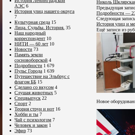
История Ленинградской
Николь Шклярска
АЭС
6
Предыдущая запи
История улиц нашего округа
Подробности — 23
7
Следующая запис
Культурная среда
15
История улиц и ме
Лица. Судьбы. История.
35
Ещё записи из р
Наш народный
корреспондент
10
НИТИ — 60 лет
10
Новости
73
Память земли
сосновоборской
4
Подробности
1 679
Пульс Города
1 639
Путешествие на Эльбрус с
флагом ББ
15
Сделано со вкусом
4
Слушая животных
5
Спецвыпуск
22
Новое оборудован
Спорт
2
Теория струн и нот
16
Хобби и ты
7
Чай с психологом
7
Человек и закон
1
Эфир
73