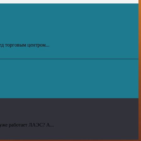
д торговым центром...
же работает ЛАЭС? А...