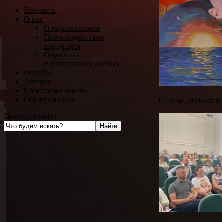
Контакты
О нас
О радиостанции
Противодействие
коррупции
Обработка
персональных данных
Онлайн
Авторы
Счастливое число
Обратная связь
Солнце, музыка и 
Поиск по сайту