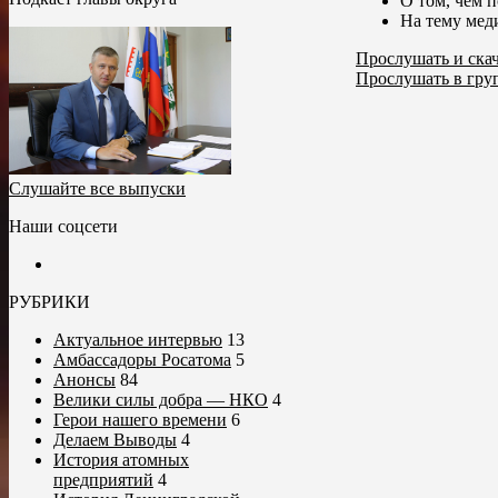
О том, чем 
На тему мед
Прослушать и скач
Прослушать в гру
Слушайте все выпуски
Наши соцсети
РУБРИКИ
Актуальное интервью
13
Амбассадоры Росатома
5
Анонсы
84
Велики силы добра — НКО
4
Герои нашего времени
6
Делаем Выводы
4
История атомных
предприятий
4