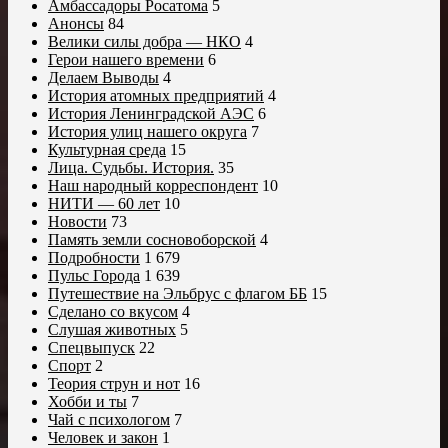
Амбассадоры Росатома
5
Анонсы
84
Велики силы добра — НКО
4
Герои нашего времени
6
Делаем Выводы
4
История атомных предприятий
4
История Ленинградской АЭС
6
История улиц нашего округа
7
Культурная среда
15
Лица. Судьбы. История.
35
Наш народный корреспондент
10
НИТИ — 60 лет
10
Новости
73
Память земли сосновоборской
4
Подробности
1 679
Пульс Города
1 639
Путешествие на Эльбрус с флагом ББ
15
Сделано со вкусом
4
Слушая животных
5
Спецвыпуск
22
Спорт
2
Теория струн и нот
16
Хобби и ты
7
Чай с психологом
7
Человек и закон
1