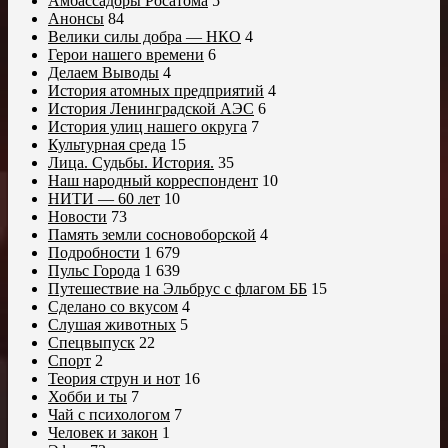
Амбассадоры Росатома
5
Анонсы
84
Велики силы добра — НКО
4
Герои нашего времени
6
Делаем Выводы
4
История атомных предприятий
4
История Ленинградской АЭС
6
История улиц нашего округа
7
Культурная среда
15
Лица. Судьбы. История.
35
Наш народный корреспондент
10
НИТИ — 60 лет
10
Новости
73
Память земли сосновоборской
4
Подробности
1 679
Пульс Города
1 639
Путешествие на Эльбрус с флагом ББ
15
Сделано со вкусом
4
Слушая животных
5
Спецвыпуск
22
Спорт
2
Теория струн и нот
16
Хобби и ты
7
Чай с психологом
7
Человек и закон
1