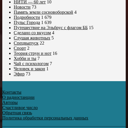
НИТИ — 60 лет
10
Новости
73
Память земли сосновоборской
4
Подробности
1 679
Пульс Города
1 639
Путешествие на Эльбрус с флагом ББ
15
Сделано со вкусом
4
Слушая животных
5
Спецвыпуск
22
Спорт
2
Теория струн и нот
16
Хобби и ты
7
Чай с психологом
7
Человек и закон
1
Эфир
73
Контакты
О радиостанции
Авторы
Счастливое число
Обратная связь
Политика обработки персональных данных