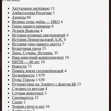
Актуальное интервью
13
Амбассадоры Росатома
5
Анонсы
84
Велики силы добра — НКО
4
Герои нашего времени
6
Делаем Выводы
4
История атомных предприятий
4
История Ленинградской АЭС
6
История улиц нашего округа
7
Культурная среда
15
Лица. Судьбы. История.
35
Наш народный корреспондент
10
НИТИ — 60 лет
10
Новости
73
Память земли сосновоборской
4
Подробности
1 679
Пульс Города
1 639
Путешествие на Эльбрус с флагом ББ
15
Сделано со вкусом
4
Слушая животных
5
Спецвыпуск
22
Спорт
2
Теория струн и нот
16
Хобби и ты
7