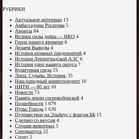
РУБРИКИ
Актуальное интервью
13
Амбассадоры Росатома
5
Анонсы
84
Велики силы добра — НКО
4
Герои нашего времени
6
Делаем Выводы
4
История атомных предприятий
4
История Ленинградской АЭС
6
История улиц нашего округа
7
Культурная среда
15
Лица. Судьбы. История.
35
Наш народный корреспондент
10
НИТИ — 60 лет
10
Новости
73
Память земли сосновоборской
4
Подробности
1 679
Пульс Города
1 639
Путешествие на Эльбрус с флагом ББ
15
Сделано со вкусом
4
Слушая животных
5
Спецвыпуск
22
Спорт
2