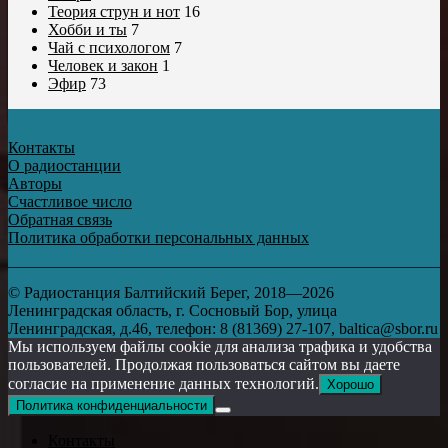
Теория струн и нот
16
Хобби и ты
7
Чай с психологом
7
Человек и закон
1
Эфир
73
Контакты
О радиостанции
Авторы
Счастливое число
Обратная связь
Политика обработки персональных данных
© Радиостанция Балтийский Берег, 2018—2026
Ленинградская область, г. Сосновый Бор, улица
Ленинградская, д.46, телефон: 8 (81369) 27-107, baltica@sbor.ru
Мы используем файлы cookie для анализа трафика и удобства
пользователей. Продолжая пользоваться сайтом вы даете
согласие на применение данных технологий.
Хорошо
Политика конфиденциальности
Контакты