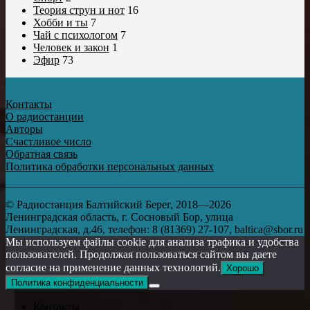
Теория струн и нот
16
Хобби и ты
7
Чай с психологом
7
Человек и закон
1
Эфир
73
Контакты
О радиостанции
Авторы
Счастливое число
Обратная связь
Политика обработки персональных данных
© Радиостанция Балтийский Берег, 2018—2026
Ленинградская область, г. Сосновый Бор, улица
Ленинградская, д.46, телефон: 8 (81369) 27-107, baltica@sbor.ru
Мы используем файлы cookie для анализа трафика и удобства
пользователей. Продолжая пользоваться сайтом вы даете
согласие на применение данных технологий.
Хорошо
Политика конфиденциальности
Контакты