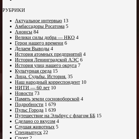
РУБРИКИ
Актуальное интервью
13
Амбассадоры Росатома
5
Анонсы
84
Велики силы добра — НКО
4
Герои нашего времени
6
Делаем Выводы
4
История атомных предприятий
4
История Ленинградской АЭС
6
История улиц нашего округа
7
Культурная среда
15
Лица. Судьбы. История.
35
Наш народный корреспондент
10
НИТИ — 60 лет
10
Новости
73
Память земли сосновоборской
4
Подробности
1 679
Пульс Города
1 639
Путешествие на Эльбрус с флагом ББ
15
Сделано со вкусом
4
Слушая животных
5
Спецвыпуск
22
Спорт
2