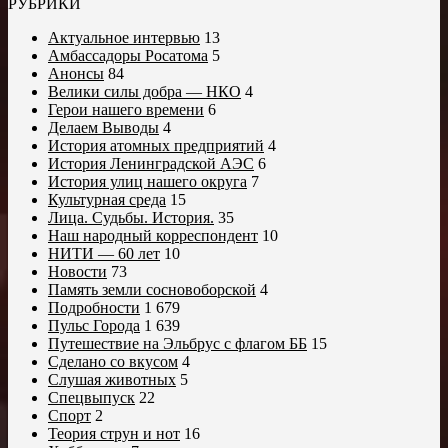
РУБРИКИ
Актуальное интервью
13
Амбассадоры Росатома
5
Анонсы
84
Велики силы добра — НКО
4
Герои нашего времени
6
Делаем Выводы
4
История атомных предприятий
4
История Ленинградской АЭС
6
История улиц нашего округа
7
Культурная среда
15
Лица. Судьбы. История.
35
Наш народный корреспондент
10
НИТИ — 60 лет
10
Новости
73
Память земли сосновоборской
4
Подробности
1 679
Пульс Города
1 639
Путешествие на Эльбрус с флагом ББ
15
Сделано со вкусом
4
Слушая животных
5
Спецвыпуск
22
Спорт
2
Теория струн и нот
16