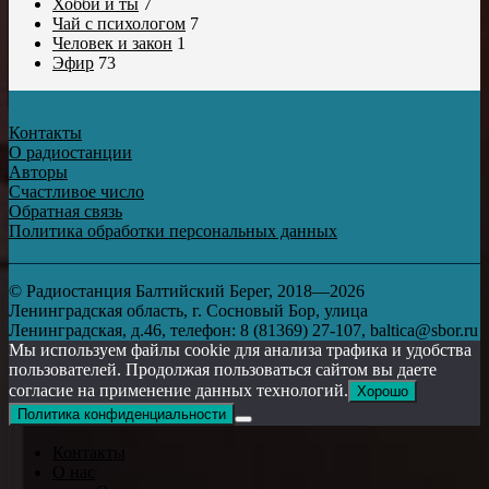
Хобби и ты
7
Чай с психологом
7
Человек и закон
1
Эфир
73
Контакты
О радиостанции
Авторы
Счастливое число
Обратная связь
Политика обработки персональных данных
© Радиостанция Балтийский Берег, 2018—2026
Ленинградская область, г. Сосновый Бор, улица
Ленинградская, д.46, телефон: 8 (81369) 27-107, baltica@sbor.ru
Мы используем файлы cookie для анализа трафика и удобства
пользователей. Продолжая пользоваться сайтом вы даете
согласие на применение данных технологий.
Хорошо
Политика конфиденциальности
Контакты
О нас