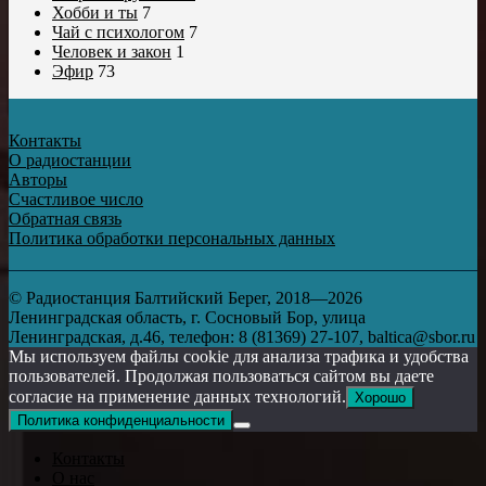
Хобби и ты
7
Чай с психологом
7
Человек и закон
1
Эфир
73
Контакты
О радиостанции
Авторы
Счастливое число
Обратная связь
Политика обработки персональных данных
© Радиостанция Балтийский Берег, 2018—2026
Ленинградская область, г. Сосновый Бор, улица
Ленинградская, д.46, телефон: 8 (81369) 27-107, baltica@sbor.ru
Мы используем файлы cookie для анализа трафика и удобства
пользователей. Продолжая пользоваться сайтом вы даете
согласие на применение данных технологий.
Хорошо
Политика конфиденциальности
Контакты
О нас