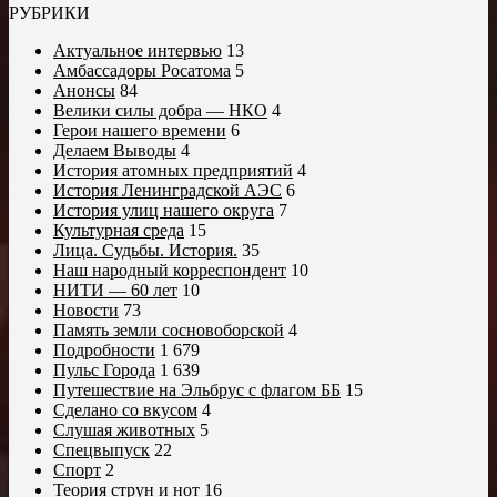
РУБРИКИ
Актуальное интервью
13
Амбассадоры Росатома
5
Анонсы
84
Велики силы добра — НКО
4
Герои нашего времени
6
Делаем Выводы
4
История атомных предприятий
4
История Ленинградской АЭС
6
История улиц нашего округа
7
Культурная среда
15
Лица. Судьбы. История.
35
Наш народный корреспондент
10
НИТИ — 60 лет
10
Новости
73
Память земли сосновоборской
4
Подробности
1 679
Пульс Города
1 639
Путешествие на Эльбрус с флагом ББ
15
Сделано со вкусом
4
Слушая животных
5
Спецвыпуск
22
Спорт
2
Теория струн и нот
16