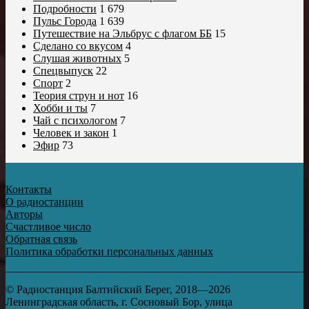
Подробности
1 679
Пульс Города
1 639
Путешествие на Эльбрус с флагом ББ
15
Сделано со вкусом
4
Слушая животных
5
Спецвыпуск
22
Спорт
2
Теория струн и нот
16
Хобби и ты
7
Чай с психологом
7
Человек и закон
1
Эфир
73
Контакты
О радиостанции
Авторы
Счастливое число
Обратная связь
Политика обработки персональных данных
© Радиостанция Балтийский Берег, 2018—2026
Ленинградская область, г. Сосновый Бор, улица