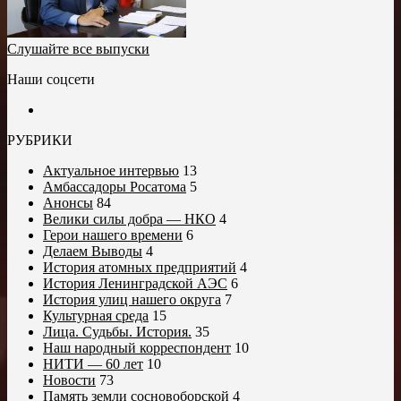
Слушайте все выпуски
Наши соцсети
РУБРИКИ
Актуальное интервью
13
Амбассадоры Росатома
5
Анонсы
84
Велики силы добра — НКО
4
Герои нашего времени
6
Делаем Выводы
4
История атомных предприятий
4
История Ленинградской АЭС
6
История улиц нашего округа
7
Культурная среда
15
Лица. Судьбы. История.
35
Наш народный корреспондент
10
НИТИ — 60 лет
10
Новости
73
Память земли сосновоборской
4