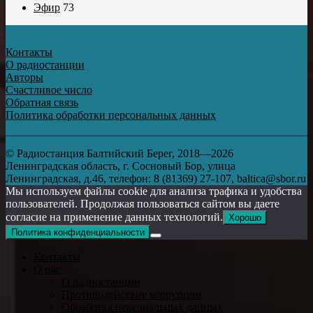
Эфир
73
Контакты
О радиостанции
Авторы
Счастливое число
Обратная связь
Политика обработки персональных данных
© Радиостанция Балтийский Берег, 2018—2026
Ленинградская область, г. Сосновый Бор, улица
Ленинградская, д.46, телефон: 8 (81369) 27-107, baltica@sbor.ru
Мы используем файлы cookie для анализа трафика и удобства
пользователей. Продолжая пользоваться сайтом вы даете
согласие на применение данных технологий.
Хорошо
Политика конфиденциальности
Контакты
О нас
О радиостанции
Противодействие коррупции
Обработка персональных данных