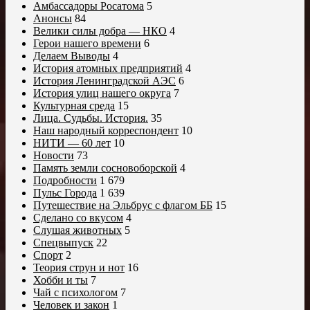
Амбассадоры Росатома
5
Анонсы
84
Велики силы добра — НКО
4
Герои нашего времени
6
Делаем Выводы
4
История атомных предприятий
4
История Ленинградской АЭС
6
История улиц нашего округа
7
Культурная среда
15
Лица. Судьбы. История.
35
Наш народный корреспондент
10
НИТИ — 60 лет
10
Новости
73
Память земли сосновоборской
4
Подробности
1 679
Пульс Города
1 639
Путешествие на Эльбрус с флагом ББ
15
Сделано со вкусом
4
Слушая животных
5
Спецвыпуск
22
Спорт
2
Теория струн и нот
16
Хобби и ты
7
Чай с психологом
7
Человек и закон
1