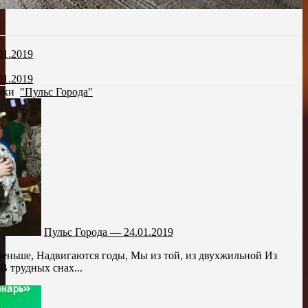
01.2019
01.2019
рики
"Пульс Города"
Пульс Города — 24.01.2019
меньше, Надвигаются годы, Мы из той, из двухжильной Из
В трудных снах...