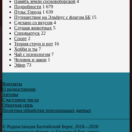
Память земли сосновоборской
4
Подробности
1 679
Пульс Города
1 639
Путешествие на Эльбрус с флагом ББ
15
Сделано со вкусом
4
Слушая животных
5
Спецвыпуск
22
Спорт
2
Теория струн и нот
16
Хобби и ты
7
Чай с психологом
7
Человек и закон
1
Эфир
73
Контакты
О радиостанции
Авторы
Счастливое число
Обратная связь
Политика обработки персональных данных
© Радиостанция Балтийский Берег, 2018—2026
Ленинградская область, г. Сосновый Бор, улица