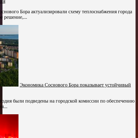
ния
снового Бора актуализировали схему теплоснабжения города
е решение,...
Экономика Соснового Бора показывает устойчивый
годия были подведены на городской комиссии по обеспечению
я...