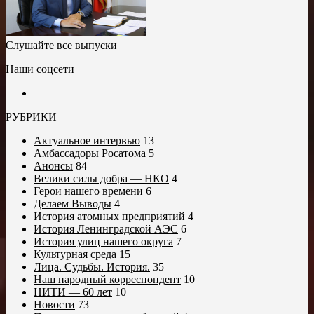
Слушайте все выпуски
Наши соцсети
РУБРИКИ
Актуальное интервью
13
Амбассадоры Росатома
5
Анонсы
84
Велики силы добра — НКО
4
Герои нашего времени
6
Делаем Выводы
4
История атомных предприятий
4
История Ленинградской АЭС
6
История улиц нашего округа
7
Культурная среда
15
Лица. Судьбы. История.
35
Наш народный корреспондент
10
НИТИ — 60 лет
10
Новости
73