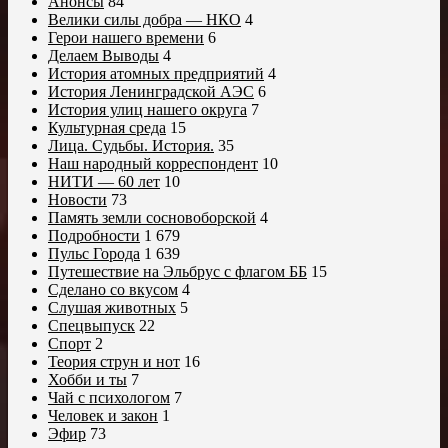
Анонсы
84
Велики силы добра — НКО
4
Герои нашего времени
6
Делаем Выводы
4
История атомных предприятий
4
История Ленинградской АЭС
6
История улиц нашего округа
7
Культурная среда
15
Лица. Судьбы. История.
35
Наш народный корреспондент
10
НИТИ — 60 лет
10
Новости
73
Память земли сосновоборской
4
Подробности
1 679
Пульс Города
1 639
Путешествие на Эльбрус с флагом ББ
15
Сделано со вкусом
4
Слушая животных
5
Спецвыпуск
22
Спорт
2
Теория струн и нот
16
Хобби и ты
7
Чай с психологом
7
Человек и закон
1
Эфир
73