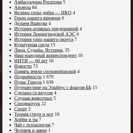
Амбассадоры Росатома
5
Анонсы
84
Велики силы добра — НКО
4
Герои нашего времени
6
Делаем Выводы
4
История атомных предприятий
4
История Ленинградской АЭС
6
История улиц нашего округа
7
Культурная среда
15
Лица. Судьбы. История.
35
Наш народный корреспондент
10
НИТИ — 60 лет
10
Новости
73
Память земли сосновоборской
4
Подробности
1 679
Пульс Города
1 639
Путешествие на Эльбрус с флагом ББ
15
Сделано со вкусом
4
Слушая животных
5
Спецвыпуск
22
Спорт
2
Теория струн и нот
16
Хобби и ты
7
Чай с психологом
7
Человек и закон
1