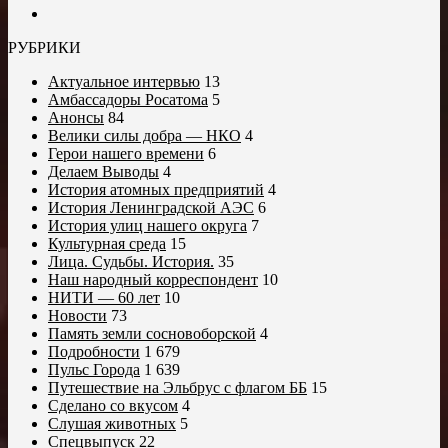
РУБРИКИ
Актуальное интервью
13
Амбассадоры Росатома
5
Анонсы
84
Велики силы добра — НКО
4
Герои нашего времени
6
Делаем Выводы
4
История атомных предприятий
4
История Ленинградской АЭС
6
История улиц нашего округа
7
Культурная среда
15
Лица. Судьбы. История.
35
Наш народный корреспондент
10
НИТИ — 60 лет
10
Новости
73
Память земли сосновоборской
4
Подробности
1 679
Пульс Города
1 639
Путешествие на Эльбрус с флагом ББ
15
Сделано со вкусом
4
Слушая животных
5
Спецвыпуск
22