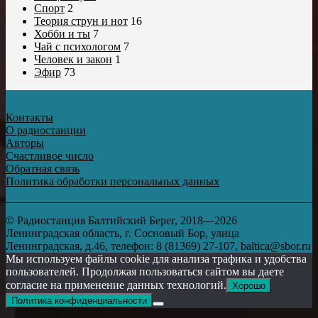
Спорт
2
Теория струн и нот
16
Хобби и ты
7
Чай с психологом
7
Человек и закон
1
Эфир
73
Контакты
О радиостанции
Авторы
Счастливое число
Обратная связь
Политика обработки персональных данных
© Радиостанция Балтийский Берег, 2018—2026
Ленинградская область, г. Сосновый Бор, улица
Ленинградская, д.46, телефон: 8 (81369) 27-107, baltica@sbor.ru
Мы используем файлы cookie для анализа трафика и удобства
пользователей. Продолжая пользоваться сайтом вы даете
согласие на применение данных технологий.
Хорошо
Политика конфиденциальности