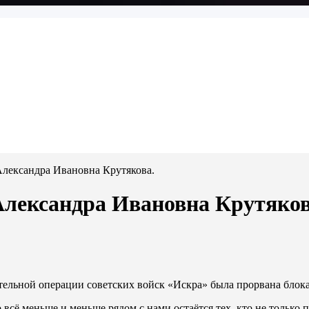
Александра Ивановна Крутякова.
Александра Ивановна Крутяков
пательной операции советских войск «Искра» была прорвана блок
то всё меньше и меньше рядом с нами остаётся тех, кто не тольк