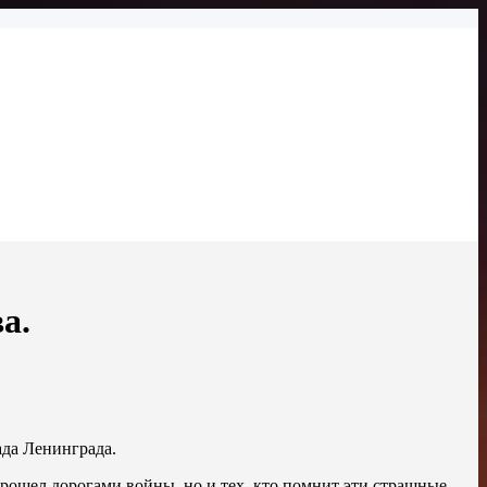
а.
ада Ленинграда.
о прошел дорогами войны, но и тех, кто помнит эти страшные