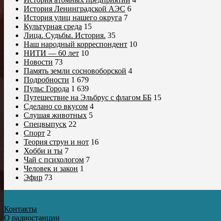
История Ленинградской АЭС
6
История улиц нашего округа
7
Культурная среда
15
Лица. Судьбы. История.
35
Наш народный корреспондент
10
НИТИ — 60 лет
10
Новости
73
Память земли сосновоборской
4
Подробности
1 679
Пульс Города
1 639
Путешествие на Эльбрус с флагом ББ
15
Сделано со вкусом
4
Слушая животных
5
Спецвыпуск
22
Спорт
2
Теория струн и нот
16
Хобби и ты
7
Чай с психологом
7
Человек и закон
1
Эфир
73
Контакты
О радиостанции