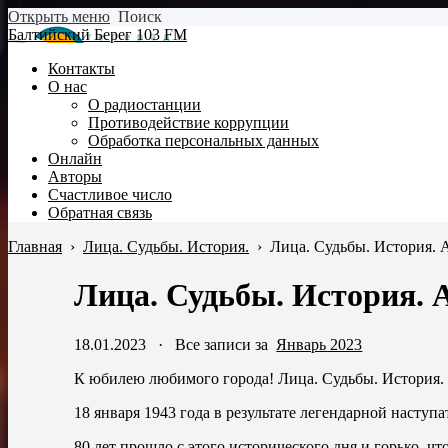
Открыть меню
Поиск
Балтийский Берег 103 FM
Контакты
О нас
О радиостанции
Противодействие коррупции
Обработка персональных данных
Онлайн
Авторы
Счастливое число
Обратная связь
Главная
›
Лица. Судьбы. История.
›
Лица. Судьбы. История. 
Лица. Судьбы. История. 
18.01.2023
·
Все записи за
Январь 2023
К юбилею любимого города! Лица. Судьбы. История.
18 января 1943 года в результате легендарной насту
80 лет прошло с этого исторического дня и горько, ч