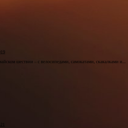
019
йском шествии – с велосипедами, самокатами, скакалками и...
021