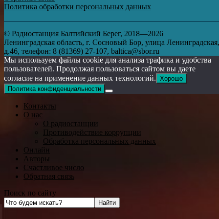
Политика обработки персональных данных
© Радиостанция Балтийский Берег, 2018—2026
Ленинградская область, г. Сосновый Бор, улица Ленинградская
д.46, телефон: 8 (81369) 27-107, baltica@sbor.ru
Мы используем файлы cookie для анализа трафика и удобства
пользователей. Продолжая пользоваться сайтом вы даете
согласие на применение данных технологий.
Хорошо
Политика конфиденциальности
Контакты
О нас
О радиостанции
Противодействие коррупции
Обработка персональных данных
Онлайн
Авторы
Счастливое число
Обратная связь
Поиск по сайту