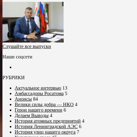
Слушайте все выпуски
Наши соцсети
РУБРИКИ
Актуальное интервью
13
Амбассадоры Росатома
5
Анонсы
84
Велики силы добра — НКО
4
Герои нашего времени
6
Делаем Выводы
4
История атомных предприятий
4
История Ленинградской АЭС
6
История улиц нашего округа
7