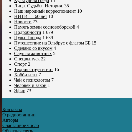
Культурная среда
15
Лица. Судьбы. История.
35
Наш народный корреспондент
10
НИТИ — 60 лет
10
Новости
73
Память земли сосновоборской
4
Подробности
1 679
Пульс Города
1 639
Путешествие на Эльбрус с флагом ББ
15
Сделано со вкусом
4
Слушая животных
5
Спецвыпуск
22
Спорт
2
Теория струн и нот
16
Хобби и ты
7
Чай с психологом
7
Человек и закон
1
Эфир
73
Контакты
О радиостанции
Авторы
Счастливое число
Обратная связь