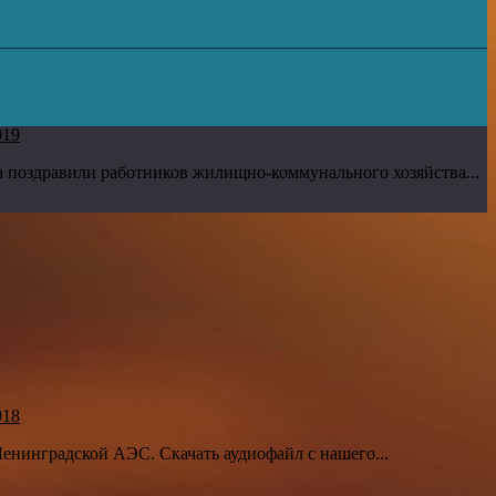
019
 поздравили работников жилищно-коммунального хозяйства...
018
Ленинградской АЭС. Скачать аудиофайл с нашего...