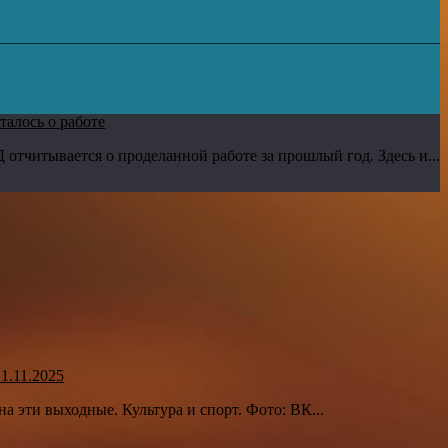
алось о работе
отчитывается о проделанной работе за прошлый год. Здесь и...
1.11.2025
эти выходные. Культура и спорт. Фото: ВК...