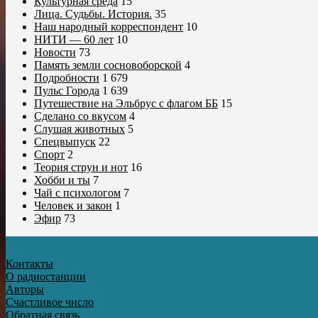
Культурная среда
15
Лица. Судьбы. История.
35
Наш народный корреспондент
10
НИТИ — 60 лет
10
Новости
73
Память земли сосновоборской
4
Подробности
1 679
Пульс Города
1 639
Путешествие на Эльбрус с флагом ББ
15
Сделано со вкусом
4
Слушая животных
5
Спецвыпуск
22
Спорт
2
Теория струн и нот
16
Хобби и ты
7
Чай с психологом
7
Человек и закон
1
Эфир
73
Контакты
О радиостанции
Авторы
Счастливое число
Обратная связь