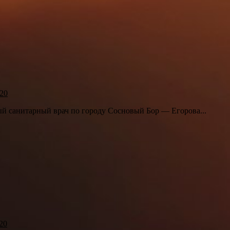
20
ый санитарный врач по городу Сосновый Бор — Егорова...
20