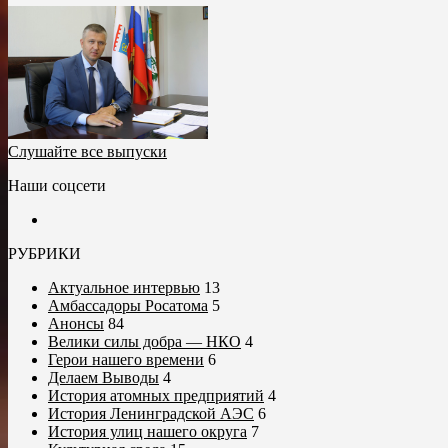
Слушайте все выпуски
Наши соцсети
РУБРИКИ
Актуальное интервью
13
Амбассадоры Росатома
5
Анонсы
84
Велики силы добра — НКО
4
Герои нашего времени
6
Делаем Выводы
4
История атомных предприятий
4
История Ленинградской АЭС
6
История улиц нашего округа
7