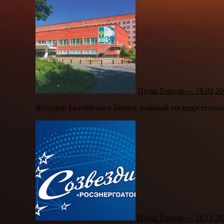
Пульс Города — 19.02.20
В студии Балтийского Берега, главный государственн
Пульс Города — 16.11.20