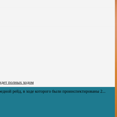
 идет полных ходом
едной рейд, в ходе которого были проинспектированы 2...