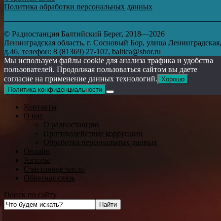
Политика обработки персональных данных
© Радиостанция Балтийский Берег, 2018—2026
Ленинградская область, г. Сосновый Бор, улица Ленинградская
д.46, телефон: 8 (81369) 27-107, baltica@sbor.ru
Мы используем файлы cookie для анализа трафика и удобства
пользователей. Продолжая пользоваться сайтом вы даете
согласие на применение данных технологий.
Хорошо
Политика конфиденциальности
Контакты
О нас
О радиостанции
Противодействие коррупции
Обработка персональных данных
Онлайн
Авторы
Счастливое число
Обратная связь
Поиск по сайту