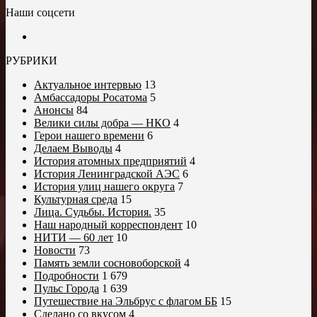
Наши соцсети
РУБРИКИ
Актуальное интервью
13
Амбассадоры Росатома
5
Анонсы
84
Велики силы добра — НКО
4
Герои нашего времени
6
Делаем Выводы
4
История атомных предприятий
4
История Ленинградской АЭС
6
История улиц нашего округа
7
Культурная среда
15
Лица. Судьбы. История.
35
Наш народный корреспондент
10
НИТИ — 60 лет
10
Новости
73
Память земли сосновоборской
4
Подробности
1 679
Пульс Города
1 639
Путешествие на Эльбрус с флагом ББ
15
Сделано со вкусом
4