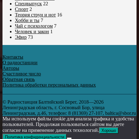
Спецвыпуск
22
Спорт
2
Теория струн и нот
16
Хобби и ты
7
Чай с психологом
7
Человек и закон
1
Эфир
73
Контакты
О радиостанции
Авторы
Счастливое число
Обратная связь
Политика обработки персональных данных
© Радиостанция Балтийский Берег, 2018—2026
Ленинградская область, г. Сосновый Бор, улица
Ленинградская, д.46, телефон: 8 (81369) 27-107, baltica@sbor.ru
Мы используем файлы cookie для анализа трафика и удобства
пользователей. Продолжая пользоваться сайтом вы даете
согласие на применение данных технологий.
Хорошо
Политика конфиденциальности