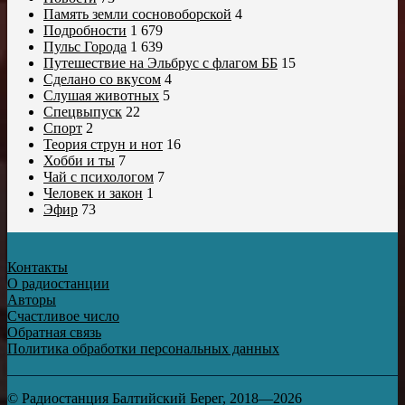
Память земли сосновоборской
4
Подробности
1 679
Пульс Города
1 639
Путешествие на Эльбрус с флагом ББ
15
Сделано со вкусом
4
Слушая животных
5
Спецвыпуск
22
Спорт
2
Теория струн и нот
16
Хобби и ты
7
Чай с психологом
7
Человек и закон
1
Эфир
73
Контакты
О радиостанции
Авторы
Счастливое число
Обратная связь
Политика обработки персональных данных
© Радиостанция Балтийский Берег, 2018—2026