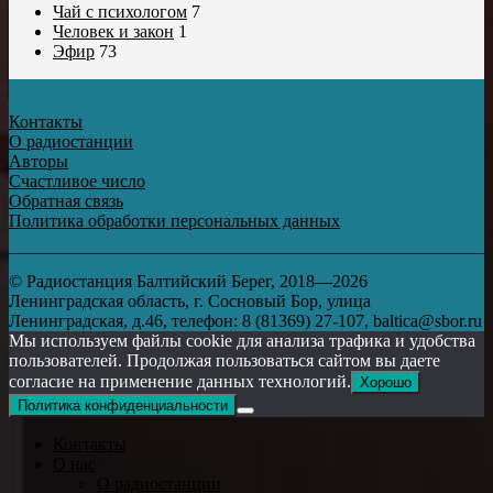
Чай с психологом
7
Человек и закон
1
Эфир
73
Контакты
О радиостанции
Авторы
Счастливое число
Обратная связь
Политика обработки персональных данных
© Радиостанция Балтийский Берег, 2018—2026
Ленинградская область, г. Сосновый Бор, улица
Ленинградская, д.46, телефон: 8 (81369) 27-107, baltica@sbor.ru
Мы используем файлы cookie для анализа трафика и удобства
пользователей. Продолжая пользоваться сайтом вы даете
согласие на применение данных технологий.
Хорошо
Политика конфиденциальности
Контакты
О нас
О радиостанции