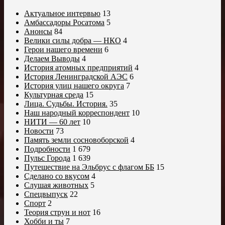
Актуальное интервью
13
Амбассадоры Росатома
5
Анонсы
84
Велики силы добра — НКО
4
Герои нашего времени
6
Делаем Выводы
4
История атомных предприятий
4
История Ленинградской АЭС
6
История улиц нашего округа
7
Культурная среда
15
Лица. Судьбы. История.
35
Наш народный корреспондент
10
НИТИ — 60 лет
10
Новости
73
Память земли сосновоборской
4
Подробности
1 679
Пульс Города
1 639
Путешествие на Эльбрус с флагом ББ
15
Сделано со вкусом
4
Слушая животных
5
Спецвыпуск
22
Спорт
2
Теория струн и нот
16
Хобби и ты
7