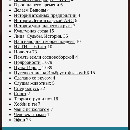
Герои нашего времени
6
Делаем Выводы
4
История атомных предприятий
4
История Ленинградской АЭС
6
История улиц нашего округа
7
Культурная среда
15
Лица. Судьбы. История.
35
Наш народный корреспондент
10
НИТИ — 60 лет
10
Новости
73
Память земли сосновоборской
4
Подробности
1 679
Пульс Города
1 639
Путешествие на Эльбрус с флагом ББ
15
Сделано со вкусом
4
Слушая животных
5
Спецвыпуск
22
Спорт
2
Теория струн и нот
16
Хобби и ты
7
Чай с психологом
7
Человек и закон
1
Эфир
73