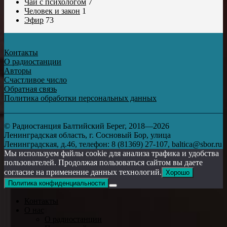
Чай с психологом
7
Человек и закон
1
Эфир
73
Контакты
О радиостанции
Авторы
Счастливое число
Обратная связь
Политика обработки персональных данных
© Радиостанция Балтийский Берег, 2018—2026
Ленинградская область, г. Сосновый Бор, улица
Ленинградская, д.46, телефон: 8 (81369) 27-107, baltica@sbor.ru
Мы используем файлы cookie для анализа трафика и удобства
пользователей. Продолжая пользоваться сайтом вы даете
согласие на применение данных технологий.
Хорошо
Политика конфиденциальности
Контакты
О нас
О радиостанции