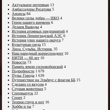
Актуальное интервью
13
Амбассадоры Росатома
5
Анонсы
84
Велики силы добра — НКО
4
Герои нашего времени
6
Делаем Выводы
4
История атомных предприятий
4
История Ленинградской АЭС
6
История улиц нашего округа
7
Культурная среда
15
Лица. Судьбы. История.
35
Наш народный корреспондент
10
НИТИ — 60 лет
10
Новости
73
Память земли сосновоборской
4
Подробности
1 679
Пульс Города
1 639
Путешествие на Эльбрус с флагом ББ
15
Сделано со вкусом
4
Слушая животных
5
Спецвыпуск
22
Спорт
2
Теория струн и нот
16
Хобби и ты
7