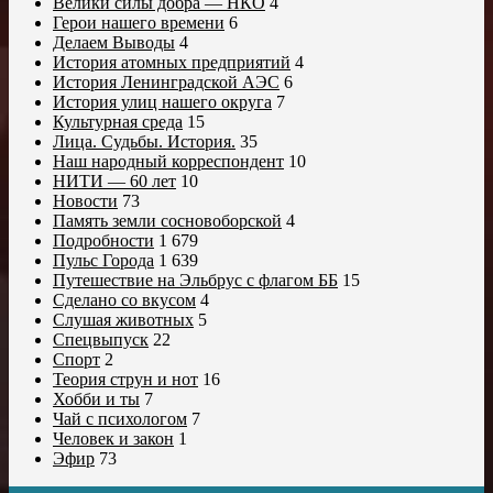
Велики силы добра — НКО
4
Герои нашего времени
6
Делаем Выводы
4
История атомных предприятий
4
История Ленинградской АЭС
6
История улиц нашего округа
7
Культурная среда
15
Лица. Судьбы. История.
35
Наш народный корреспондент
10
НИТИ — 60 лет
10
Новости
73
Память земли сосновоборской
4
Подробности
1 679
Пульс Города
1 639
Путешествие на Эльбрус с флагом ББ
15
Сделано со вкусом
4
Слушая животных
5
Спецвыпуск
22
Спорт
2
Теория струн и нот
16
Хобби и ты
7
Чай с психологом
7
Человек и закон
1
Эфир
73