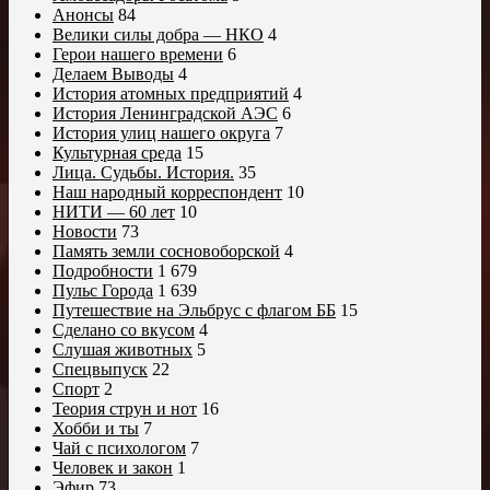
Анонсы
84
Велики силы добра — НКО
4
Герои нашего времени
6
Делаем Выводы
4
История атомных предприятий
4
История Ленинградской АЭС
6
История улиц нашего округа
7
Культурная среда
15
Лица. Судьбы. История.
35
Наш народный корреспондент
10
НИТИ — 60 лет
10
Новости
73
Память земли сосновоборской
4
Подробности
1 679
Пульс Города
1 639
Путешествие на Эльбрус с флагом ББ
15
Сделано со вкусом
4
Слушая животных
5
Спецвыпуск
22
Спорт
2
Теория струн и нот
16
Хобби и ты
7
Чай с психологом
7
Человек и закон
1
Эфир
73