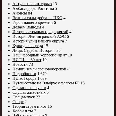
Актуальное интервью
13
Амбассадоры Росатома
5
Анонсы
84
Велики силы добра — НКО
4
Герои нашего времени
6
Делаем Выводы
4
История атомных предприятий
4
История Ленинградской АЭС
6
История улиц нашего округа
7
Культурная среда
15
Лица. Судьбы. История.
35
Наш народный корреспондент
10
НИТИ — 60 лет
10
Новости
73
Память земли сосновоборской
4
Подробности
1 679
Пульс Города
1 639
Путешествие на Эльбрус с флагом ББ
15
Сделано со вкусом
4
Слушая животных
5
Спецвыпуск
22
Спорт
2
Теория струн и нот
16
Хобби и ты
7
Чай с психологом
7