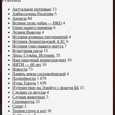
РУБРИКИ
Актуальное интервью
13
Амбассадоры Росатома
5
Анонсы
84
Велики силы добра — НКО
4
Герои нашего времени
6
Делаем Выводы
4
История атомных предприятий
4
История Ленинградской АЭС
6
История улиц нашего округа
7
Культурная среда
15
Лица. Судьбы. История.
35
Наш народный корреспондент
10
НИТИ — 60 лет
10
Новости
73
Память земли сосновоборской
4
Подробности
1 679
Пульс Города
1 639
Путешествие на Эльбрус с флагом ББ
15
Сделано со вкусом
4
Слушая животных
5
Спецвыпуск
22
Спорт
2
Теория струн и нот
16