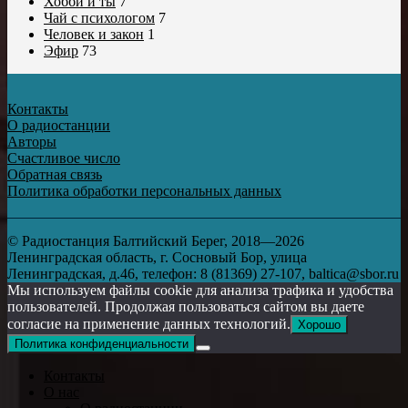
Хобби и ты
7
Чай с психологом
7
Человек и закон
1
Эфир
73
Контакты
О радиостанции
Авторы
Счастливое число
Обратная связь
Политика обработки персональных данных
© Радиостанция Балтийский Берег, 2018—2026
Ленинградская область, г. Сосновый Бор, улица
Ленинградская, д.46, телефон: 8 (81369) 27-107, baltica@sbor.ru
Мы используем файлы cookie для анализа трафика и удобства
пользователей. Продолжая пользоваться сайтом вы даете
согласие на применение данных технологий.
Хорошо
Политика конфиденциальности
Контакты
О нас