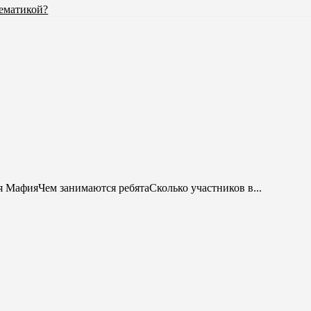
тематикой?
я МафияЧем занимаются ребятаСколько участников в...