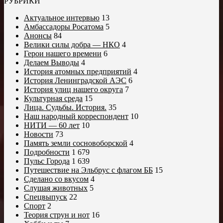
РУБРИКИ
Актуальное интервью
13
Амбассадоры Росатома
5
Анонсы
84
Велики силы добра — НКО
4
Герои нашего времени
6
Делаем Выводы
4
История атомных предприятий
4
История Ленинградской АЭС
6
История улиц нашего округа
7
Культурная среда
15
Лица. Судьбы. История.
35
Наш народный корреспондент
10
НИТИ — 60 лет
10
Новости
73
Память земли сосновоборской
4
Подробности
1 679
Пульс Города
1 639
Путешествие на Эльбрус с флагом ББ
15
Сделано со вкусом
4
Слушая животных
5
Спецвыпуск
22
Спорт
2
Теория струн и нот
16