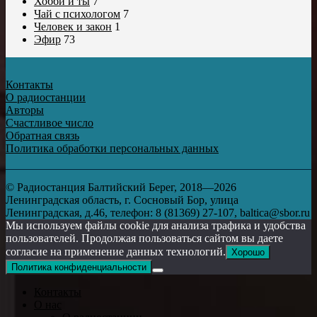
Хобби и ты
7
Чай с психологом
7
Человек и закон
1
Эфир
73
Контакты
О радиостанции
Авторы
Счастливое число
Обратная связь
Политика обработки персональных данных
© Радиостанция Балтийский Берег, 2018—2026
Ленинградская область, г. Сосновый Бор, улица
Ленинградская, д.46, телефон: 8 (81369) 27-107, baltica@sbor.ru
Мы используем файлы cookie для анализа трафика и удобства
пользователей. Продолжая пользоваться сайтом вы даете
согласие на применение данных технологий.
Хорошо
Политика конфиденциальности
Контакты
О нас