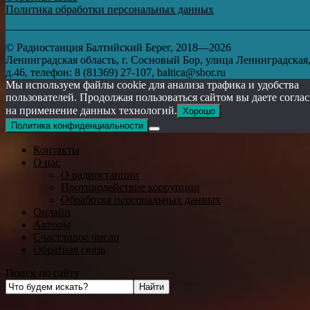
Политика обработки персональных данных
© Радиостанция Балтийский Берег, 2018—2026
Ленинградская область, г. Сосновый Бор, улица Ленинградская
д.46, телефон: 8 (81369) 27-107, baltica@sbor.ru
Мы используем файлы cookie для анализа трафика и удобства
пользователей. Продолжая пользоваться сайтом вы даете согла
на применение данных технологий.
Хорошо
Политика конфиденциальности
Контакты
О нас
О радиостанции
Противодействие коррупции
Обработка персональных данных
Онлайн
Авторы
Счастливое число
Обратная связь
Поиск по сайту