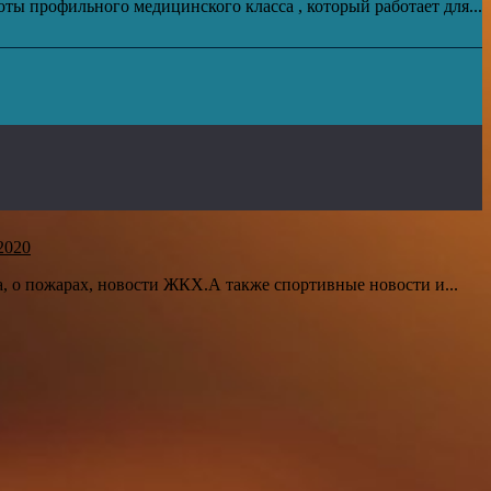
ты профильного медицинского класса , который работает для...
2020
а, о пожарах, новости ЖКХ.А также спортивные новости и...