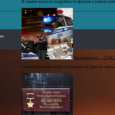
В нашем выпуске подробности форума в рамках рабо
,
сие
Подробности — 23.06.
Сводка происшествий: о ситуации на дорогах город