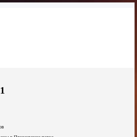
21
ов