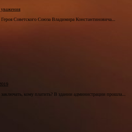
 уважения
 Героя Советского Союза Владимира Константиновича...
2019
м заключать, кому платить? В здании администрации прошла...