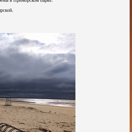
оены в Приморском парке.
рской.