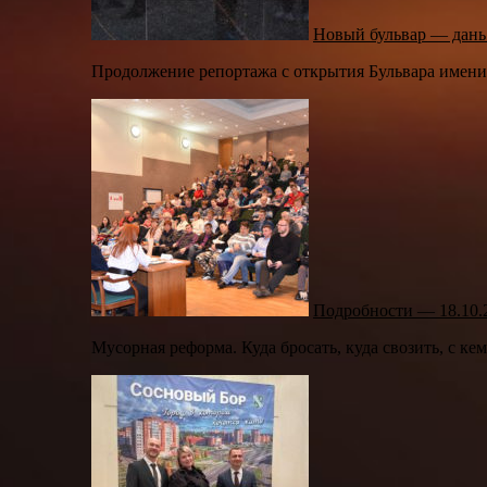
Новый бульвар — дань
Продолжение репортажа с открытия Бульвара имени
Подробности — 18.10.
Мусорная реформа. Куда бросать, куда свозить, с ке