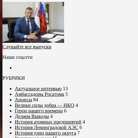
Слушайте все выпуски
Наши соцсети
РУБРИКИ
Актуальное интервью
13
Амбассадоры Росатома
5
Анонсы
84
Велики силы добра — НКО
4
Герои нашего времени
6
Делаем Выводы
4
История атомных предприятий
4
История Ленинградской АЭС
6
История улиц нашего округа
7