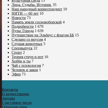
Культурная среда
15
Лица. Судьбы. История.
35
Наш народный корреспондент
10
НИТИ — 60 лет
10
Новости
73
Память земли сосновоборской
4
Подробности
1 679
Пульс Города
1 639
Путешествие на Эльбрус с флагом ББ
15
Сделано со вкусом
4
Слушая животных
5
Спецвыпуск
22
Спорт
2
Теория струн и нот
16
Хобби и ты
7
Чай с психологом
7
Человек и закон
1
Эфир
73
Контакты
О радиостанции
Авторы
Счастливое число
Обратная связь