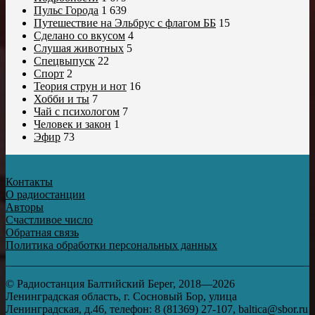
Пульс Города
1 639
Путешествие на Эльбрус с флагом ББ
15
Сделано со вкусом
4
Слушая животных
5
Спецвыпуск
22
Спорт
2
Теория струн и нот
16
Хобби и ты
7
Чай с психологом
7
Человек и закон
1
Эфир
73
Контакты
О радиостанции
Авторы
Счастливое число
Обратная связь
Политика обработки персональных данных
© Радиостанция Балтийский Берег, 2018—2026
Ленинградская область, г. Сосновый Бор, улица
Ленинградская, д.46, телефон: 8 (81369) 27-107, baltica@sbor.ru