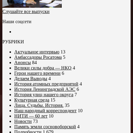
Слушайте все выпуски
Наши соцсети
РУБРИКИ
Актуальное интервью
13
Амбассадоры Росатома
5
Анонсы
84
Велики силы добра — НКО
4
Герои нашего времени
6
Делаем Выводы
4
История атомных предприятий
4
История Ленинградской АЭС
6
История улиц нашего округа
7
Культурная среда
15
Лица. Судьбы. История.
35
Наш народный корреспондент
10
НИТИ — 60 лет
10
Новости
73
Память земли сосновоборской
4
Подробности
1 679