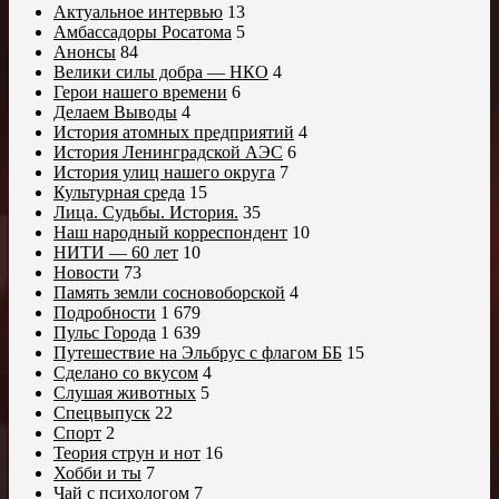
Актуальное интервью
13
Амбассадоры Росатома
5
Анонсы
84
Велики силы добра — НКО
4
Герои нашего времени
6
Делаем Выводы
4
История атомных предприятий
4
История Ленинградской АЭС
6
История улиц нашего округа
7
Культурная среда
15
Лица. Судьбы. История.
35
Наш народный корреспондент
10
НИТИ — 60 лет
10
Новости
73
Память земли сосновоборской
4
Подробности
1 679
Пульс Города
1 639
Путешествие на Эльбрус с флагом ББ
15
Сделано со вкусом
4
Слушая животных
5
Спецвыпуск
22
Спорт
2
Теория струн и нот
16
Хобби и ты
7
Чай с психологом
7