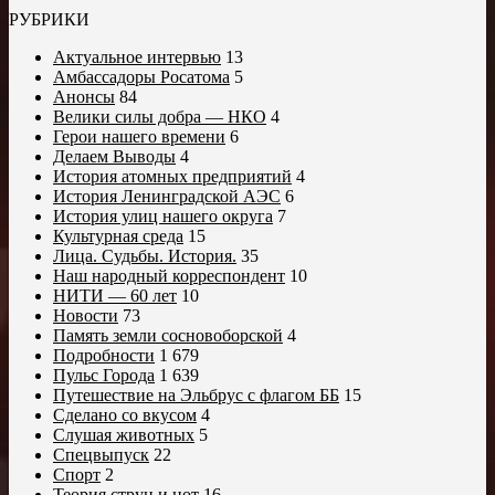
РУБРИКИ
Актуальное интервью
13
Амбассадоры Росатома
5
Анонсы
84
Велики силы добра — НКО
4
Герои нашего времени
6
Делаем Выводы
4
История атомных предприятий
4
История Ленинградской АЭС
6
История улиц нашего округа
7
Культурная среда
15
Лица. Судьбы. История.
35
Наш народный корреспондент
10
НИТИ — 60 лет
10
Новости
73
Память земли сосновоборской
4
Подробности
1 679
Пульс Города
1 639
Путешествие на Эльбрус с флагом ББ
15
Сделано со вкусом
4
Слушая животных
5
Спецвыпуск
22
Спорт
2
Теория струн и нот
16