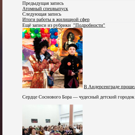
Предыдущая запись
Атомный спецвыпуск
Следующая запись
Итоги работы в жилищной сфер
Ещё записи из рубрики
"Подробности"
В Андерсенграде проше
Сердце Соснового Бора — чудесный детский городок 