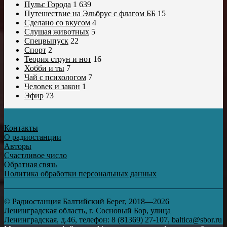
Пульс Города
1 639
Путешествие на Эльбрус с флагом ББ
15
Сделано со вкусом
4
Слушая животных
5
Спецвыпуск
22
Спорт
2
Теория струн и нот
16
Хобби и ты
7
Чай с психологом
7
Человек и закон
1
Эфир
73
Контакты
О радиостанции
Авторы
Счастливое число
Обратная связь
Политика обработки персональных данных
© Радиостанция Балтийский Берег, 2018—2026
Ленинградская область, г. Сосновый Бор, улица
Ленинградская, д.46, телефон: 8 (81369) 27-107, baltica@sbor.ru