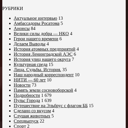
РУБРИКИ
Актуальное интервью
13
Амбассадоры Росатома
5
Анонсы
84
Велики силы добра — НКО
4
Герои нашего времени
6
Делаем Выводы
4
История атомных предприятий
4
История Ленинградской АЭС
6
История улиц нашего округа
7
Культурная среда
15
Лица. Судьбы. История.
35
Наш народный корреспондент
10
НИТИ — 60 лет
10
Новости
73
Память земли сосновоборской
4
Подробности
1 679
Пульс Города
1 639
Путешествие на Эльбрус с флагом ББ
15
Сделано со вкусом
4
Слушая животных
5
Спецвыпуск
22
Спорт
2