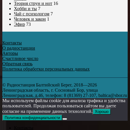
Теория струн и нот
16
Хобби и ты
7
Чай с психологом
7
Человек и закон
1
Эфир
73
Контакты
О радиостанции
Авторы
Счастливое число
Обратная связь
Политика обработки персональных данных
© Радиостанция Балтийский Берег, 2018—2026
Ленинградская область, г. Сосновый Бор, улица
Ленинградская, д.46, телефон: 8 (81369) 27-107, baltica@sbor.ru
Мы используем файлы cookie для анализа трафика и удобства
пользователей. Продолжая пользоваться сайтом вы даете
согласие на применение данных технологий.
Хорошо
Политика конфиденциальности
Контакты