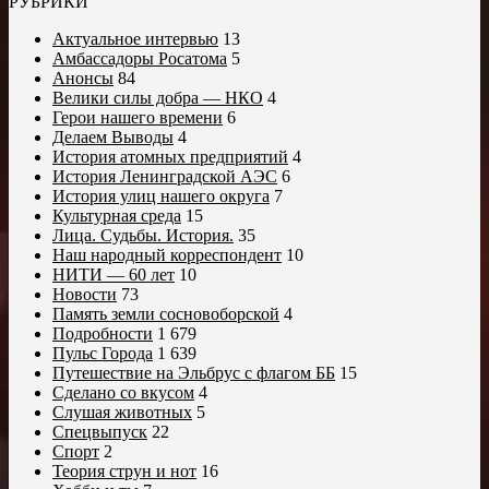
РУБРИКИ
Актуальное интервью
13
Амбассадоры Росатома
5
Анонсы
84
Велики силы добра — НКО
4
Герои нашего времени
6
Делаем Выводы
4
История атомных предприятий
4
История Ленинградской АЭС
6
История улиц нашего округа
7
Культурная среда
15
Лица. Судьбы. История.
35
Наш народный корреспондент
10
НИТИ — 60 лет
10
Новости
73
Память земли сосновоборской
4
Подробности
1 679
Пульс Города
1 639
Путешествие на Эльбрус с флагом ББ
15
Сделано со вкусом
4
Слушая животных
5
Спецвыпуск
22
Спорт
2
Теория струн и нот
16